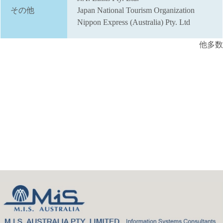
その他
Japan National Tourism Organization
Nippon Express (Australia) Pty. Ltd
他多数
Back
to
top