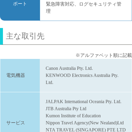
ポート
緊急障害対応、ログセキュリティ管
理
主な取引先
※アルファベット順に記載
Canon Australia Pty. Ltd.
電気機器
KENWOOD Electronics Australia Pty.
Ltd.
JALPAK International Oceania Pty. Ltd.
JTB Australia Pty Ltd
Kumon Institute of Education
サービス
Nippon Travel Agency(New Nealand)Ltd
NTA TRAVEL (SINGAPORE) PTE LTD