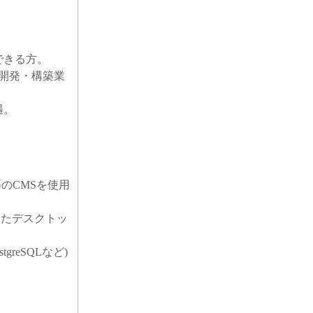
できる方。
環境での開発・構築業
遇。
al等のCMSを使用
使用したデスクトッ
tgreSQLなど)