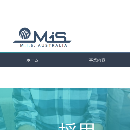
Jump
to
navigation
ホーム
事業内容
Back
Back
to
to
top
top