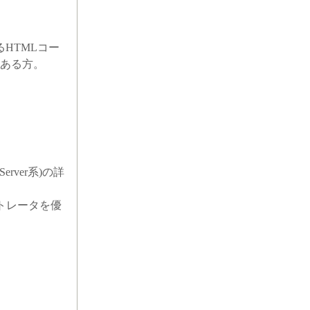
よるHTMLコー
識のある方。
(Server系)の詳
ストレータを優